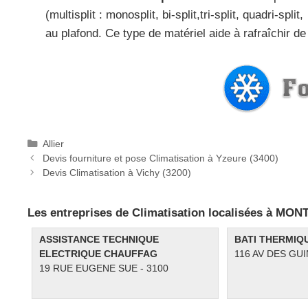
(multisplit : monosplit, bi-split,tri-split, quadri-spl
au plafond. Ce type de matériel aide à rafraîchir d
C
Allier
P
a
Devis fourniture et pose Climatisation à Yzeure (3400)
o
t
Devis Climatisation à Vichy (3200)
s
é
t
g
Les entreprises de Climatisation localisées à MO
n
o
a
r
ASSISTANCE TECHNIQUE
BATI THERMIQ
v
i
ELECTRIQUE CHAUFFAG
116 AV DES GUI
i
e
19 RUE EUGENE SUE - 3100
g
s
a
t