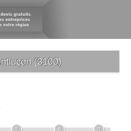
ontluçon (3100)
.
7
8
9