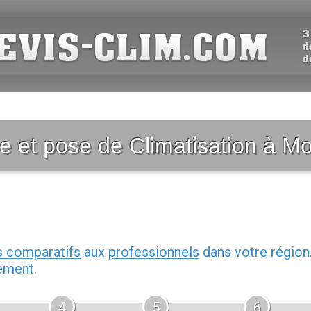
re et pose de Climatisation à M
s comparatifs
aux
professionnels
dans votre région
ement.
4
5
6