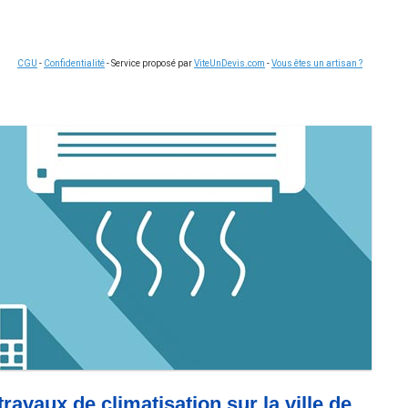
CGU
-
Confidentialité
- Service proposé par
ViteUnDevis.com
-
Vous êtes un artisan ?
ravaux de climatisation sur la ville de