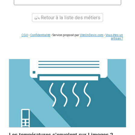
Retour à la liste des métiers
CGU
-
Confidentialité
- Service proposé par
ViteUnDevis.com
-
Vous êtes un
artisan ?
Les températures s’envolent sur Limoges ?