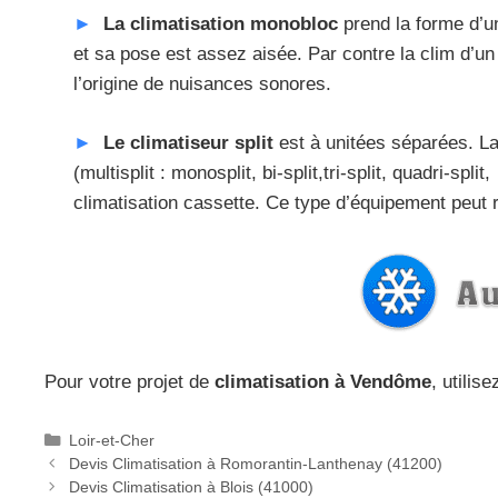
La climatisation monobloc
prend la forme d’u
et sa pose est assez aisée. Par contre la clim d’un 
l’origine de nuisances sonores.
Le climatiseur split
est à unitées séparées. La 
(multisplit : monosplit, bi-split,tri-split, quadri-spl
climatisation cassette. Ce type d’équipement peut r
Pour votre projet de
climatisation à Vendôme
, utilis
C
Loir-et-Cher
P
a
Devis Climatisation à Romorantin-Lanthenay (41200)
o
t
Devis Climatisation à Blois (41000)