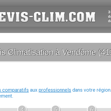
is Climatisation à Vendôme (41
s comparatifs
aux
professionnels
dans votre région
ement.
4
5
6