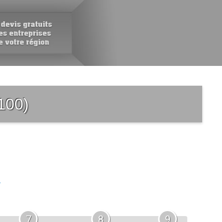
100)
.
7
8
9