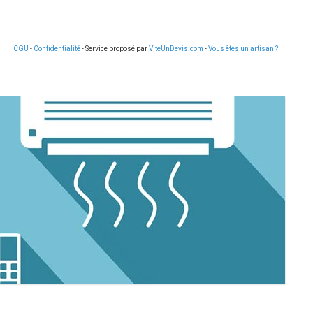
CGU
-
Confidentialité
- Service proposé par
ViteUnDevis.com
-
Vous êtes un artisan ?